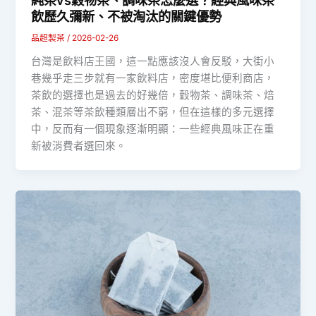
純茶vs穀物茶、調味茶怎麼選？經典風味茶
飲歷久彌新、不被淘汰的關鍵優勢
品超製茶
/
2026-02-26
台灣是飲料店王國，這一點應該沒人會反駁，大街小
巷幾乎走三步就有一家飲料店，密度堪比便利商店，
茶飲的選擇也是過去的好幾倍，穀物茶、調味茶、焙
茶、混茶等茶飲種類層出不窮，但在這樣的多元選擇
中，反而有一個現象逐漸明顯：一些經典風味正在重
新被消費者選回來。