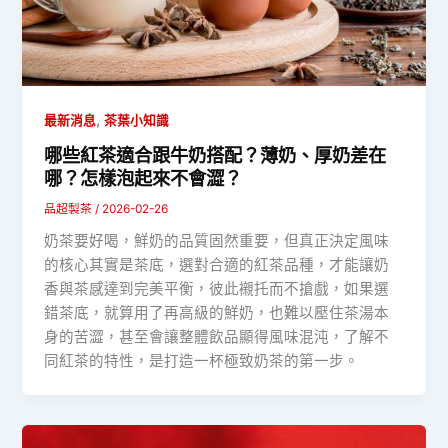
,
最新消息
茶葉小知識
哪些紅茶適合跟牛奶搭配？薄奶、厚奶差在
哪？怎樣泡起來不會澀？
品超製茶
/
2026-02-26
奶茶要好喝，鮮奶的品質固然重要，但真正決定風味
的核心其實是茶底，選對合適的紅茶品種，才能讓奶
香與茶感達到完美平衡，彼此襯托而不搶戲，如果選
錯茶底，就算用了再高級的鮮奶，也難以壓住茶湯本
身的苦澀，甚至會讓整體飲品顯得風味混沌，了解不
同紅茶的特性，是打造一杯極致奶茶的第一步。