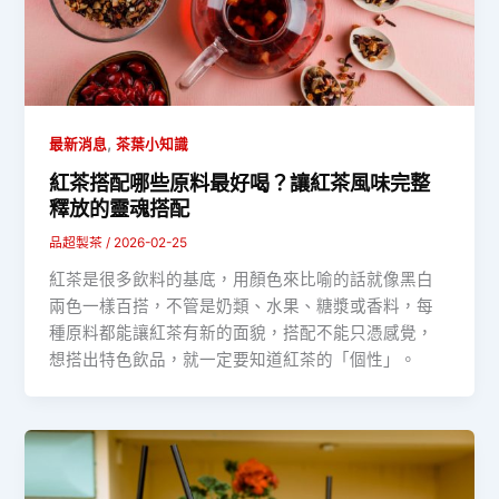
,
最新消息
茶葉小知識
紅茶搭配哪些原料最好喝？讓紅茶風味完整
釋放的靈魂搭配
品超製茶
/
2026-02-25
紅茶是很多飲料的基底，用顏色來比喻的話就像黑白
兩色一樣百搭，不管是奶類、水果、糖漿或香料，每
種原料都能讓紅茶有新的面貌，搭配不能只憑感覺，
想搭出特色飲品，就一定要知道紅茶的「個性」。