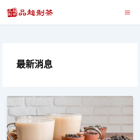
跳
至
主
要
內
容
最新消息