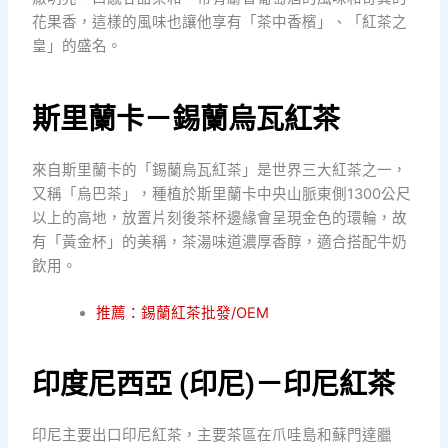
花果香，這樣的風味也讓他享有「茶中香檳」、「紅茶之
皇」的盛名。
斯里蘭卡－錫蘭烏瓦紅茶
來自斯里蘭卡的「錫蘭烏瓦紅茶」是世界三大紅茶之一，
又稱「烏巴茶」，種植於斯里蘭卡中央山脈東側1300公尺
以上的高地，放置片刻後茶杯邊緣會呈現金色的環輪，故
有「黃金杯」的美稱，茶湯味道濃厚香醇，適合搭配牛奶
飲用。
推薦：錫蘭紅茶批發/OEM
印度尼西亞 (印尼)－印尼紅茶
印尼主要出口印尼紅茶，主要茶區在爪哇島和蘇門達臘