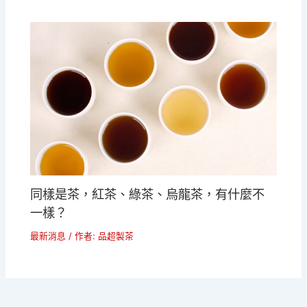
同樣是茶，紅茶、綠茶、烏龍茶，有什麼不
一樣？
最新消息
/ 作者:
品超製茶