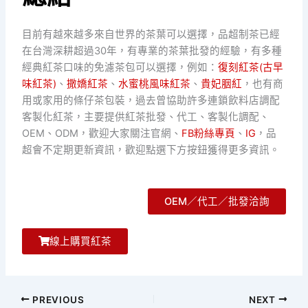
目前有越來越多來自世界的茶葉可以選擇，品超制茶已經
在台灣深耕超過30年，有專業的茶葉批發的經驗，有多種
經典紅茶口味的免濾茶包可以選擇，例如：
復刻紅茶(古早
味紅茶)
、
撒嬌紅茶
、
水蜜桃風味紅茶
、
貴妃胭紅
，也有商
用或家用的條仔茶包裝，過去曾協助許多連鎖飲料店調配
客製化紅茶，主要提供紅茶批發、代工、客製化調配、
OEM、ODM，歡迎大家關注官網、
FB粉絲專頁
、
IG
，品
超會不定期更新資訊，歡迎點選下方按鈕獲得更多資訊。
OEM／代工／批發洽詢
線上購買紅茶
PREVIOUS
NEXT