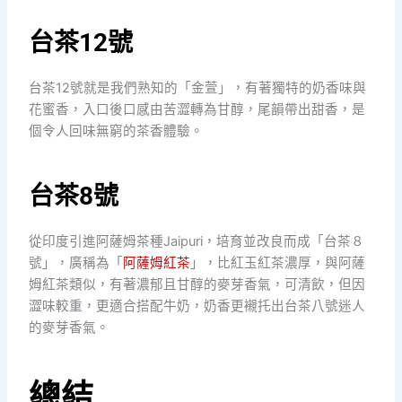
台茶12號
台茶12號就是我們熟知的「金萱」，有著獨特的奶香味與
花蜜香，入口後口感由苦澀轉為甘醇，尾韻帶出甜香，是
個令人回味無窮的茶香體驗。
台茶8號
從印度引進阿薩姆茶種Jaipuri，培育並改良而成「台茶８
號」，廣稱為「
阿薩姆紅茶
」，比紅玉紅茶濃厚，與阿薩
姆紅茶類似，有著濃郁且甘醇的麥芽香氣，可清飲，但因
澀味較重，更適合搭配牛奶，奶香更襯托出台茶八號迷人
的麥芽香氣。
總結