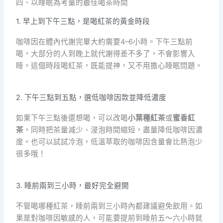
四、以睡眠為考量的最佳喝茶時間
1. 早上到下午三點，是喝紅茶的黃金時段
咖啡因在體內代謝完畢大約需要4–6小時。下午三點前
喝，大部分的人到晚上就代謝得差不多了，不會影響入
睡。這個時段喝紅茶，既能提神，又不用擔心睡眠問題。
2. 下午三點到五點，選低咖啡因款並降低濃度
如果下午三點後還想喝，可以改喝
小葉種紅茶
或
蜜香紅
茶
，同時把茶量減少、浸泡時間縮短，盡量降低咖啡因濃
度。也可以試試冷泡，低溫萃取的咖啡因含量會比熱泡少
很多哦！
3. 睡前兩到三小時，最好完全避開
不管喝哪種紅茶，睡前兩到三小時內都建議避免飲用。如
果是對咖啡因敏感的人，可能要提前到睡前五～六小時就