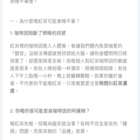
夜睡不著覺。
一、為什麼喝紅茶可能會睡不著？
1. 咖啡因阻斷了想睡的訊號
紅茶裡的咖啡因進入人體後，會讓我們體內負責喊累的
「腺苷」沒辦法傳遞疲勞訊號給大腦，讓你身體明明已經
很累了，卻還是睡意全無！但每個人對紅茶咖啡因的敏感
度差很多。有些人睡前喝一杯濃茶，照樣倒頭就睡；有些
人下午三點喝一小杯，晚上就輾轉難眠。如果你屬於後
者，不代表你不能喝紅茶，只是需要更注意
時間
和
紅茶濃
度
。
2. 你喝的很可能是高咖啡因的阿薩姆？
喝紅茶失眠，但喝烏龍茶就沒事？有時不完全是茶的「種
類」問題，而是茶樹的「品種」差異。