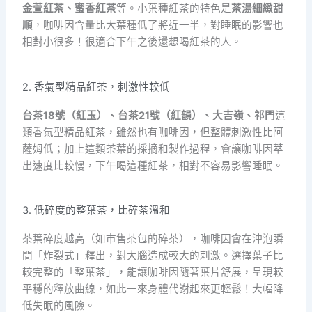
金萱紅茶、蜜香紅茶
等。小葉種紅茶的特色是
茶湯細緻甜
順
，咖啡因含量比大葉種低了將近一半，對睡眠的影響也
相對小很多！很適合下午之後還想喝紅茶的人。
2. 香氣型精品紅茶，刺激性較低
台茶18號（紅玉）、台茶21號（紅韻）、大吉嶺、祁門
這
類香氣型精品紅茶，雖然也有咖啡因，但整體刺激性比阿
薩姆低；加上這類茶葉的採摘和製作過程，會讓咖啡因萃
出速度比較慢，下午喝這種紅茶，相對不容易影響睡眠。
3. 低碎度的整葉茶，比碎茶溫和
茶葉碎度越高（如市售茶包的碎茶），咖啡因會在沖泡瞬
間「炸裂式」釋出，對大腦造成較大的刺激。選擇葉子比
較完整的「整葉茶」，能讓咖啡因隨著葉片舒展，呈現較
平穩的釋放曲線，如此一來身體代謝起來更輕鬆！大幅降
低失眠的風險。