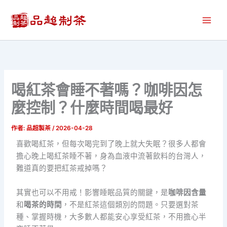
跳
至
主
要
內
容
喝紅茶會睡不著嗎？咖啡因怎
麼控制？什麼時間喝最好
作者:
品超製茶
/
2026-04-28
喜歡喝紅茶，但每次喝完到了晚上就大失眠？很多人都會
擔心晚上喝紅茶睡不著，身為血液中流著飲料的台灣人，
難道真的要把紅茶戒掉嗎？
其實也可以不用戒！影響睡眠品質的關鍵，是
咖啡因含量
和
喝茶的時間
，不是紅茶這個類別的問題。只要選對茶
種、掌握時機，大多數人都能安心享受紅茶，不用擔心半